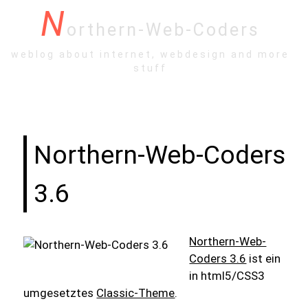
N
orthern-Web-Coders
weblog about internet, webdesign and more
stuff
Northern-Web-Coders
3.6
Northern-Web-
Coders 3.6
ist ein
in html5/CSS3
umgesetztes
Classic-Theme
.