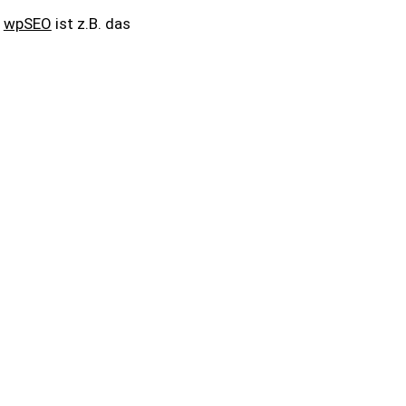
n
wpSEO
ist z.B. das