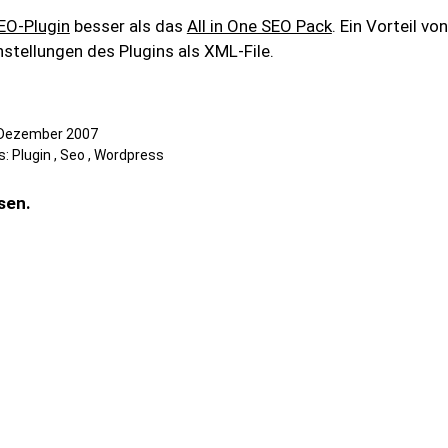
O-Plugin
besser als das
All in One SEO Pack
. Ein Vorteil vo
stellungen des Plugins als XML-File.
 Dezember 2007
s:
Plugin
,
Seo
,
Wordpress
sen.