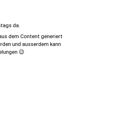
atags da.
aus dem Content generiert
werden und ausserdem kann
gelungen 😉