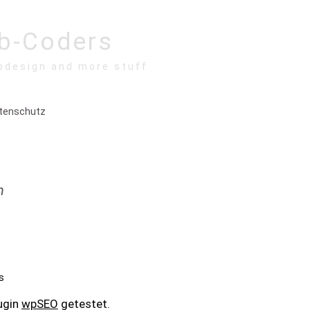
b-Coders
bdesign and more stuff
tenschutz
n
s
ugin
wpSEO
getestet.