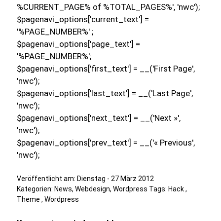
%CURRENT_PAGE% of %TOTAL_PAGES%', 'nwc');
$pagenavi_options['current_text'] =
'%PAGE_NUMBER%' ;
$pagenavi_options['page_text'] =
'%PAGE_NUMBER%';
$pagenavi_options['first_text'] = __('First Page',
'nwc');
$pagenavi_options['last_text'] = __('Last Page',
'nwc');
$pagenavi_options['next_text'] = __('Next »',
'nwc');
$pagenavi_options['prev_text'] = __('« Previous',
'nwc');
Veröffentlicht am:
Dienstag - 27 März 2012
Kategorien:
News
,
Webdesign
,
Wordpress
Tags:
Hack
,
Theme
,
Wordpress