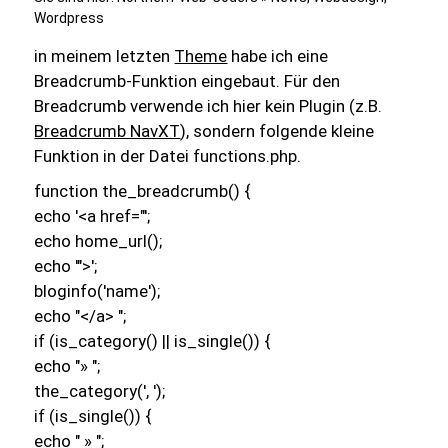
Wordpress
in meinem letzten
Theme
habe ich eine
Breadcrumb-Funktion eingebaut. Für den
Breadcrumb verwende ich hier kein Plugin (z.B.
Breadcrumb NavXT
), sondern folgende kleine
Funktion in der Datei functions.php.
function the_breadcrumb() {
echo '<a href="';
echo home_url();
echo '">';
bloginfo('name');
echo "</a> ";
if (is_category() || is_single()) {
echo "» ";
the_category(', ');
if (is_single()) {
echo " » ";