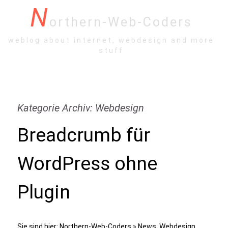
N
orthern-Web-Coders
weblog about internet, webdesign and more
stuff
Kategorie Archiv: Webdesign
Breadcrumb für
WordPress ohne
Plugin
Sie sind hier:
Northern-Web-Coders
»
News
,
Webdesign
,