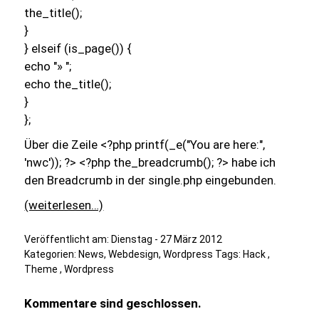
the_title();
}
} elseif (is_page()) {
echo "» ";
echo the_title();
}
};
Über die Zeile
<?php printf(_e("You are here:",
'nwc')); ?> <?php the_breadcrumb(); ?>
habe ich
den Breadcrumb in der single.php eingebunden.
(weiterlesen…)
Veröffentlicht am:
Dienstag - 27 März 2012
Kategorien:
News
,
Webdesign
,
Wordpress
Tags:
Hack
,
Theme
,
Wordpress
Kommentare sind geschlossen.