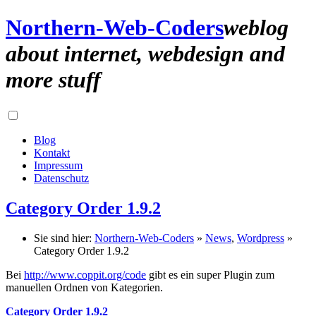
Northern-Web-Coders
weblog
about internet, webdesign and
more stuff
Blog
Kontakt
Impressum
Datenschutz
Category Order 1.9.2
Sie sind hier:
Northern-Web-Coders
»
News
,
Wordpress
»
Category Order 1.9.2
Bei
http://www.coppit.org/code
gibt es ein super Plugin zum
manuellen Ordnen von Kategorien.
Category Order 1.9.2