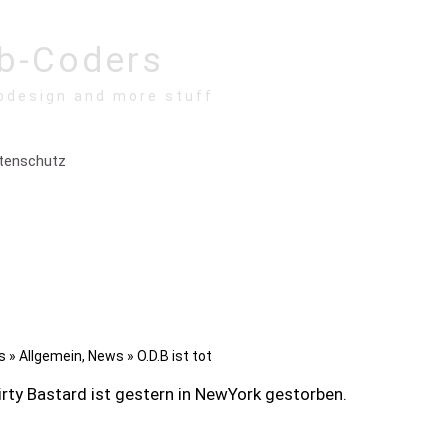
b-Coders
bdesign and more stuff
tenschutz
s
»
Allgemein
,
News
» O.D.B ist tot
rty Bastard ist gestern in NewYork gestorben.