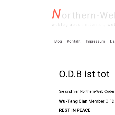
N
orthern-We
weblog about internet, we
Blog
Kontakt
Impressum
Da
O.D.B ist tot
Sie sind hier:
Northern-Web-Coder
Wu-Tang Clan
Member Ol‘ Di
REST IN PEACE